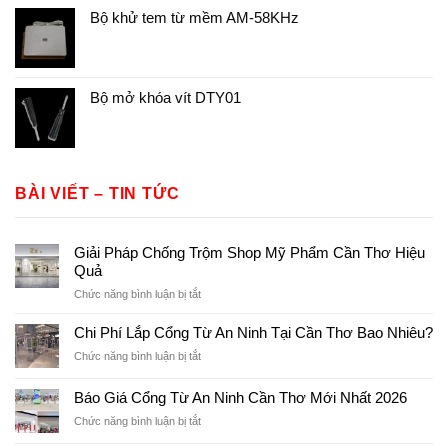
Bộ khử tem từ mềm AM-58KHz
Bộ mở khóa vít DTY01
BÀI VIẾT – TIN TỨC
Giải Pháp Chống Trộm Shop Mỹ Phẩm Cần Thơ Hiệu
Quả
ở
Chức năng bình luận bị tắt
Giải
Pháp
Chi Phí Lắp Cổng Từ An Ninh Tại Cần Thơ Bao Nhiêu?
Chống
ở
Chức năng bình luận bị tắt
Trộm
Chi
Shop
Phí
Báo Giá Cổng Từ An Ninh Cần Thơ Mới Nhất 2026
Mỹ
Lắp
Phẩm
ở
Chức năng bình luận bị tắt
Cổng
Cần
Báo
Từ
Thơ