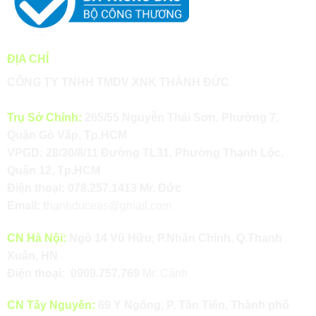
ĐỊA CHỈ
CÔNG TY TNHH TMDV XNK THÀNH ĐỨC
Trụ Sở Chính:
265/55 Nguyễn Thái Sơn, Phường 7,
Quận Gò Vấp, Tp.HCM
VPGD: 28/30/8/11 Đường TL31, Phường Thạnh Lộc,
Quận 12, Tp.HCM
Điện thoại:
078.257.1413
Mr. Đức
Email:
t
hanhduceas@gmail.com
CN Hà Nội:
Ngõ 14 Vũ Hữu, P.Nhân Chính, Q.Thanh
Xuân, HN
Điện thoại:
0909.757.769
Mr. Cảnh
CN Tây Nguyên:
69 Y Ngông, P. Tân Tiến, Thành phố