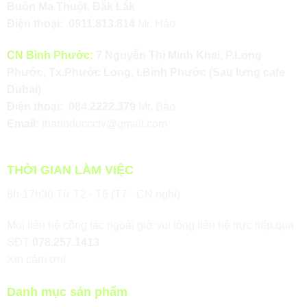
Buôn Ma Thuột, Đắk Lắk
Điện thoại:
0911.813.814
Mr. Hảo
CN Bình Phước:
7 Nguyễn Thị Minh Khai, P.Long
Phước, Tx.Phước Long, t.Bình Phước (Sau lưng cafe
Dubai)
Điện thoại:
084.2222.379
Mr. Bảo
Email:
thanhduccctv@gmail.com
THỜI GIAN LÀM VIỆC
8h-17h30 Từ T2 - T6 (T7 - CN nghỉ)
Mọi liên hệ công tác ngoài giờ vui lòng liên hệ trực tiếp qua
SĐT
078.257.1413
Xin cảm ơn!
Danh mục sản phẩm