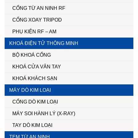
CỔNG TỪ AN NINH RF
CỔNG XOAY TRIPOD
PHỤ KIỆN RF – AM
KHOÁ ĐIỆN TỬ THÔNG MINH
BỘ KHOÁ CỔNG
KHOÁ CỬA VÂN TAY
KHOÁ KHÁCH SẠN
MÁY DÒ KIM LOẠI
CỔNG DÒ KIM LOẠI
MÁY SOI HÀNH LÝ (X-RAY)
TAY DÒ KIM LOẠI
TEM TỪ AN NINH