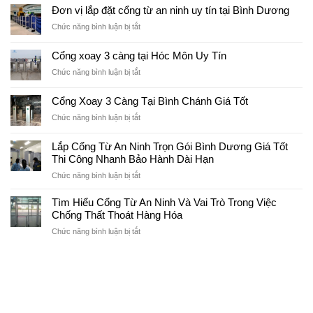
Giá
An
Đơn vị lắp đặt cổng từ an ninh uy tín tại Bình Dương
Hiệu
Cổng
Ninh
Quả
ở
Chức năng bình luận bị tắt
Từ
Tại
Đơn
An
Cần
vị
Ninh
Cổng xoay 3 càng tại Hóc Môn Uy Tín
Thơ
lắp
Cần
Bao
ở
Chức năng bình luận bị tắt
đặt
Thơ
Nhiêu?
Cổng
cổng
Mới
xoay
từ
Cổng Xoay 3 Càng Tại Bình Chánh Giá Tốt
Nhất
3
an
2026
ở
Chức năng bình luận bị tắt
càng
ninh
Cổng
tại
uy
Xoay
Hóc
Lắp Cổng Từ An Ninh Trọn Gói Bình Dương Giá Tốt
tín
3
Môn
tại
Thi Công Nhanh Bảo Hành Dài Hạn
Càng
Uy
Bình
ở
Chức năng bình luận bị tắt
Tại
Tín
Dương
Lắp
Bình
Cổng
Chánh
Tìm Hiểu Cổng Từ An Ninh Và Vai Trò Trong Việc
Từ
Giá
Chống Thất Thoát Hàng Hóa
An
Tốt
ở
Chức năng bình luận bị tắt
Ninh
Tìm
Trọn
Hiểu
Gói
Cổng
Bình
Từ
Dương
An
Giá
Ninh
Tốt