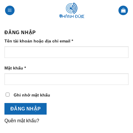
Skip
to
content
ĐĂNG NHẬP
Tên tài khoản hoặc địa chỉ email
*
Mật khẩu
*
Ghi nhớ mật khẩu
ĐĂNG NHẬP
Quên mật khẩu?