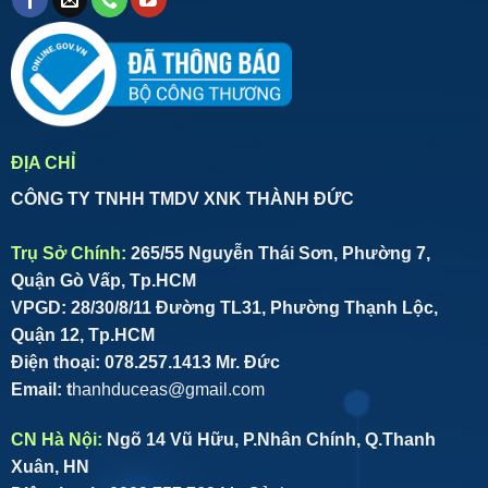
ĐỊA CHỈ
CÔNG TY TNHH TMDV XNK THÀNH ĐỨC
Trụ Sở Chính:
265/55 Nguyễn Thái Sơn, Phường 7,
Quận Gò Vấp, Tp.HCM
VPGD: 28/30/8/11 Đường TL31, Phường Thạnh Lộc,
Quận 12, Tp.HCM
Điện thoại:
078.257.1413
Mr. Đức
Email:
t
hanhduceas@gmail.com
CN Hà Nội:
Ngõ 14 Vũ Hữu, P.Nhân Chính, Q.Thanh
Xuân, HN