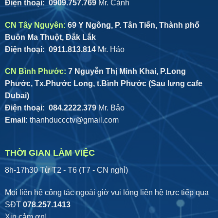
Điện thoại:
0909.757.769
Mr. Cảnh
CN Tây Nguyên:
69 Y Ngông, P. Tân Tiến, Thành phố
Buôn Ma Thuột, Đắk Lắk
Điện thoại:
0911.813.814
Mr. Hảo
CN Bình Phước:
7 Nguyễn Thị Minh Khai, P.Long
Phước, Tx.Phước Long, t.Bình Phước (Sau lưng cafe
Dubai)
Điện thoại:
084.2222.379
Mr. Bảo
Email:
thanhduccctv@gmail.com
THỜI GIAN LÀM VIỆC
8h-17h30 Từ T2 - T6 (T7 - CN nghỉ)
Mọi liên hệ công tác ngoài giờ vui lòng liên hệ trực tiếp qua
SĐT
078.257.1413
Xin cảm ơn!