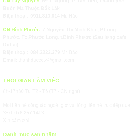
CN Tây Nguyên:
69 Y Ngông, P. Tân Tiến, Thành phố
Buôn Ma Thuột, Đắk Lắk
Điện thoại:
0911.813.814
Mr. Hảo
CN Bình Phước:
7 Nguyễn Thị Minh Khai, P.Long
Phước, Tx.Phước Long, t.Bình Phước (Sau lưng cafe
Dubai)
Điện thoại:
084.2222.379
Mr. Bảo
Email:
thanhduccctv@gmail.com
THỜI GIAN LÀM VIỆC
8h-17h30 Từ T2 - T6 (T7 - CN nghỉ)
Mọi liên hệ công tác ngoài giờ vui lòng liên hệ trực tiếp qua
SĐT
078.257.1413
Xin cảm ơn!
Danh mục sản phẩm