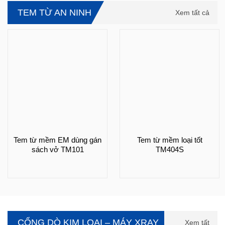
TEM TỪ AN NINH
Xem tất cả
Tem từ mềm EM dùng gán
Tem từ mềm loại tốt
sách vở TM101
TM404S
CỔNG DÒ KIM LOẠI – MÁY XRAY
Xem tất