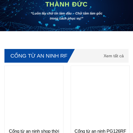
THÀNH ĐỨC
“Luôn lấy chữ tín làm đầu –
Chữ tâm làm gốc
trong cách phục vụ!”
CỔNG TỪ AN NINH RF
Xem tất cả
Cổng từ an ninh shop thời
Cổng từ an ninh PG126RF