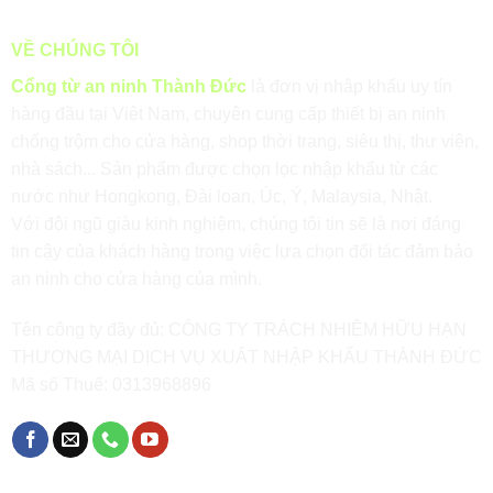
VỀ CHÚNG TÔI
Cổng từ an ninh Thành Đức
là đơn vị nhập khẩu uy tín
hàng đầu tại Việt Nam, chuyên cung cấp thiết bị an ninh
chống trộm cho cửa hàng, shop thời trang, siêu thị, thư viện,
nhà sách... Sản phẩm được chọn lọc nhập khẩu từ các
nước như Hongkong, Đài loan, Úc, Ý, Malaysia, Nhật.
Với đội ngũ giàu kinh nghiệm, chúng tôi tin sẽ là nơi đáng
tin cậy của khách hàng trong việc lựa chọn đối tác đảm bảo
an ninh cho cửa hàng của mình.
Tên công ty đầy đủ: CÔNG TY TRÁCH NHIỆM HỮU HẠN
THƯƠNG MẠI DỊCH VỤ XUẤT NHẬP KHẨU THÀNH ĐỨC
Mã số Thuế: 0313968896