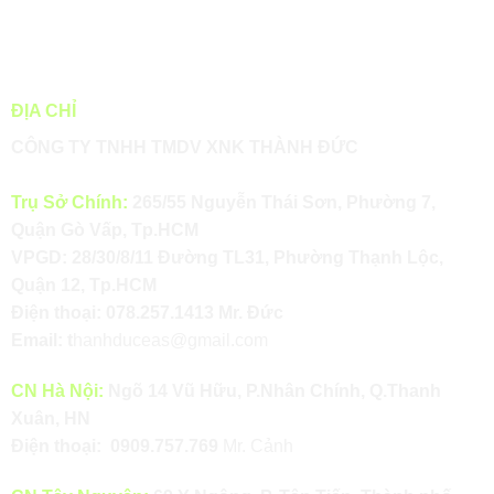
ĐỊA CHỈ
CÔNG TY TNHH TMDV XNK THÀNH ĐỨC
Trụ Sở Chính:
265/55 Nguyễn Thái Sơn, Phường 7,
Quận Gò Vấp, Tp.HCM
VPGD: 28/30/8/11 Đường TL31, Phường Thạnh Lộc,
Quận 12, Tp.HCM
Điện thoại:
078.257.1413
Mr. Đức
Email:
t
hanhduceas@gmail.com
CN Hà Nội:
Ngõ 14 Vũ Hữu, P.Nhân Chính, Q.Thanh
Xuân, HN
Điện thoại:
0909.757.769
Mr. Cảnh