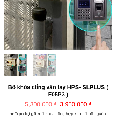
Bộ khóa cổng vân tay HPS- SLPLUS (
F05P3 )
5,300,000
3,950,000
₫
₫
★
Trọn bộ gồm:
1 khóa cổng hợp kim + 1 bộ nguồn