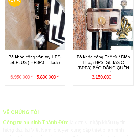
Bộ khóa cổng vân tay HPS-
Bộ khóa cổng Thẻ từ / Điện
SLPLUS ( HF3P3- Ttlock)
Thoại HPS- SLBASIC
(BDP3) BÁO ĐỘNG QUÊN
ĐÓNG CỬA
6,950,000
₫
5,800,000
₫
3,150,000
₫
VỀ CHÚNG TÔI
Cổng từ an ninh Thành Đức
là đơn vị nhập khẩu uy tín
hàng đầu tại Việt Nam, chuyên cung cấp thiết bị an ninh