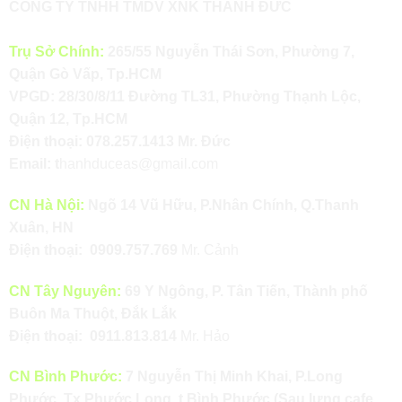
CÔNG TY TNHH TMDV XNK THÀNH ĐỨC
Trụ Sở Chính:
265/55 Nguyễn Thái Sơn, Phường 7,
Quận Gò Vấp, Tp.HCM
VPGD: 28/30/8/11 Đường TL31, Phường Thạnh Lộc,
Quận 12, Tp.HCM
Điện thoại:
078.257.1413
Mr. Đức
Email:
t
hanhduceas@gmail.com
CN Hà Nội:
Ngõ 14 Vũ Hữu, P.Nhân Chính, Q.Thanh
Xuân, HN
Điện thoại:
0909.757.769
Mr. Cảnh
CN Tây Nguyên:
69 Y Ngông, P. Tân Tiến, Thành phố
Buôn Ma Thuột, Đắk Lắk
Điện thoại:
0911.813.814
Mr. Hảo
CN Bình Phước:
7 Nguyễn Thị Minh Khai, P.Long
Phước, Tx.Phước Long, t.Bình Phước (Sau lưng cafe