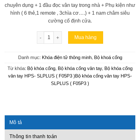
chuyên dụng + 1 đầu đọc vân tay trong nhà + Phụ kiện như
hình ( 6 thẻ,1 remote , 3chìa cơ….) + 1 nam châm siêu
cường cố định cửa.
Bộ khóa cổng vân tay HPS- SLPLUS ( F05P3 ) s
Mua hàng
Danh mục:
Khóa điện tử thông minh
,
Bộ khoá cổng
Từ khóa:
Bộ khóa cổng
,
Bộ khóa cổng vân tay
,
Bộ khóa cổng
vân tay HPS- SLPLUS ( F05P3 )Bộ khóa cổng vân tay HPS-
SLPLUS ( F05P3 )
Mô tả
Thông tin thanh toán