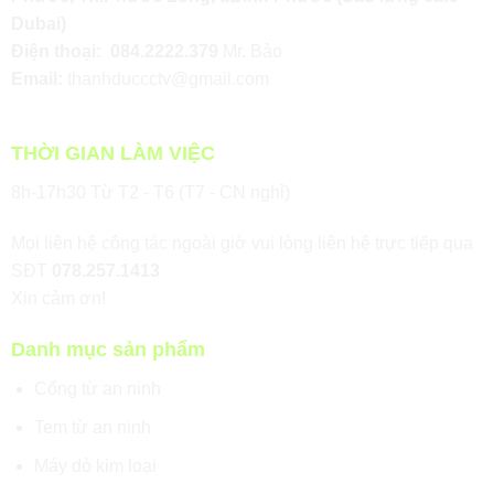
Dubai)
Điện thoại:
084.2222.379
Mr. Bảo
Email:
thanhduccctv@gmail.com
THỜI GIAN LÀM VIỆC
8h-17h30 Từ T2 - T6 (T7 - CN nghỉ)
Mọi liên hệ công tác ngoài giờ vui lòng liên hệ trực tiếp qua
SĐT
078.257.1413
Xin cảm ơn!
Danh mục sản phẩm
Cổng từ an ninh
Tem từ an ninh
Máy dò kim loại