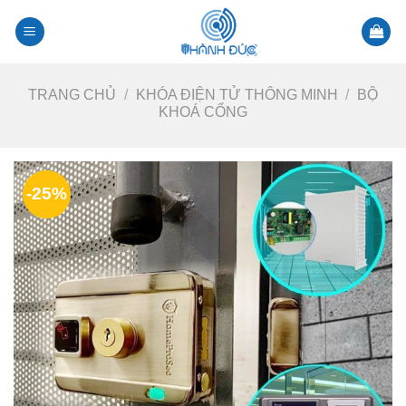
Skip
to
content
TRANG CHỦ
/
KHÓA ĐIỆN TỬ THÔNG MINH
/
BỘ
KHOÁ CỔNG
-25%