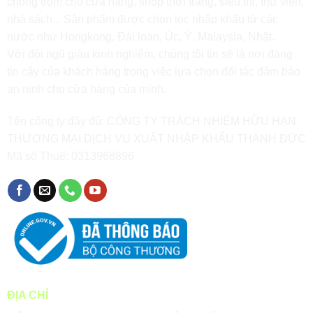
chống trộm cho cửa hàng, shop thời trang, siêu thị, thư viện,
nhà sách... Sản phẩm được chọn lọc nhập khẩu từ các
nước như Hongkong, Đài loan, Úc, Ý, Malaysia, Nhật.
Với đội ngũ giàu kinh nghiệm, chúng tôi tin sẽ là nơi đáng
tin cậy của khách hàng trong việc lựa chọn đối tác đảm bảo
an ninh cho cửa hàng của mình.
Tên công ty đầy đủ: CÔNG TY TRÁCH NHIỆM HỮU HẠN
THƯƠNG MẠI DỊCH VỤ XUẤT NHẬP KHẨU THÀNH ĐỨC
Mã số Thuế: 0313968896
ĐỊA CHỈ