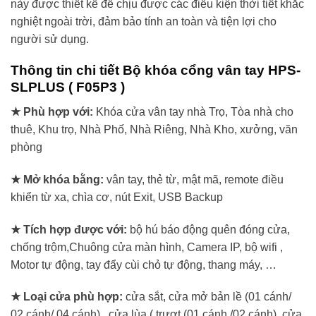
này được thiết kế để chịu được các điều kiện thời tiết khắc
nghiệt ngoài trời, đảm bảo tính an toàn và tiện lợi cho
người sử dụng.
Thông tin chi tiết Bộ khóa cổng vân tay HPS-
SLPLUS ( F05P3 )
★
Phù hợp với:
Khóa cửa vân tay nhà Trọ, Tòa nhà cho
thuê, Khu trọ, Nhà Phố, Nhà Riêng, Nhà Kho, xưởng, văn
phòng
★
Mở khóa bằng:
vân tay, thẻ từ, mật mã, remote điều
khiển từ xa, chìa cơ, nút Exit, USB Backup
★
Tích hợp được với:
bộ hú báo động quên đóng cửa,
chống trộm,Chuông cửa màn hình, Camera IP, bộ wifi ,
Motor tự động, tay đẩy cùi chỏ tự động, thang máy, …
★
Loại cửa phù hợp:
cửa sắt, cửa mở bản lề (01 cánh/
02 cánh/ 04 cánh) , cửa lùa ( trượt (01 cánh /02 cánh) ,cửa