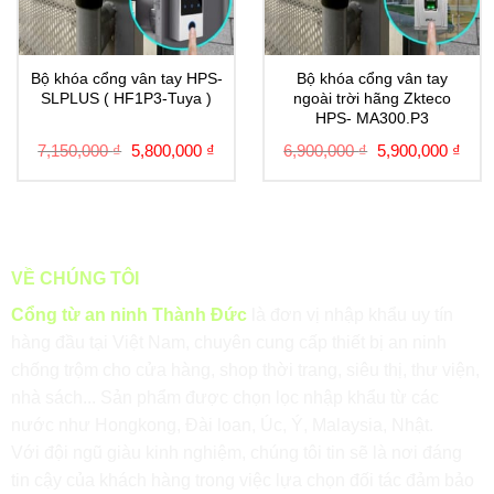
Bộ khóa cổng vân tay HPS-
Bộ khóa cổng vân tay
SLPLUS ( HF1P3-Tuya )
ngoài trời hãng Zkteco
HPS- MA300.P3
7,150,000
₫
5,800,000
₫
6,900,000
₫
5,900,000
₫
VỀ CHÚNG TÔI
Cổng từ an ninh Thành Đức
là đơn vị nhập khẩu uy tín
hàng đầu tại Việt Nam, chuyên cung cấp thiết bị an ninh
chống trộm cho cửa hàng, shop thời trang, siêu thị, thư viện,
nhà sách... Sản phẩm được chọn lọc nhập khẩu từ các
nước như Hongkong, Đài loan, Úc, Ý, Malaysia, Nhật.
Với đội ngũ giàu kinh nghiệm, chúng tôi tin sẽ là nơi đáng
tin cậy của khách hàng trong việc lựa chọn đối tác đảm bảo