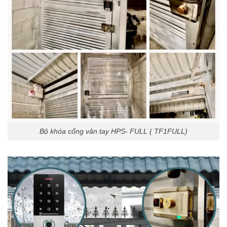
Bộ khóa cổng vân tay HPS- FULL ( TF1FULL)