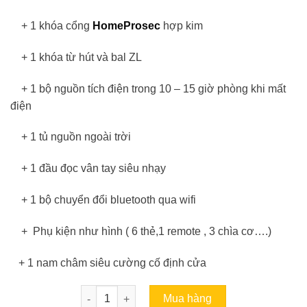
+ 1 khóa cổng
HomeProsec
hợp kim
+ 1 khóa từ hút và bal ZL
+ 1 bộ nguồn tích điện trong 10 – 15 giờ phòng khi mất
điện
+ 1 tủ nguồn ngoài trời
+ 1 đầu đọc vân tay siêu nhạy
+ 1 bộ chuyển đổi bluetooth qua wifi
+ Phụ kiện như hình ( 6 thẻ,1 remote , 3 chìa cơ….)
+ 1 nam châm siêu cường cố định cửa
Bộ khóa cổng vân tay HPS- FULL ( TF1FULL) s
Mua hàng