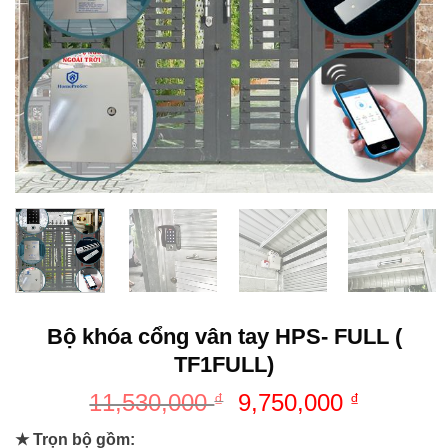
Bộ khóa cổng vân tay HPS- FULL (
TF1FULL)
11,530,000
9,750,000
₫
₫
★ Trọn bộ gồm: