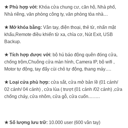
★ Phù hợp với:
Khóa cửa chung cư, căn hộ, Nhà phố,
Nhà riêng, văn phòng công ty, văn phòng tòa nhà…
★ Mở khóa bằng:
Vân tay, điện thoại, thẻ từ, nhấn mật
khẩu,Remote điều khiển từ xa, chìa cơ, Nút Exit, USB
Backup.
★ Tích hợp được với:
bộ hú báo động quên đóng cửa,
chống trộm,Chuông cửa màn hình, Camera IP, bộ wifi ,
Motor tự động, tay đẩy cùi chỏ tự động, thang máy….
★ Loại cửa phù hợp:
cửa sắt, cửa mở bản lề (01 cánh/
02 cánh/ 04 cánh) , cửa lùa ( trượt (01 cánh /02 cánh) ,cửa
chống cháy, cửa nhôm, cửa gỗ, cửa cuốn.…….
★ Số lượng lưu trữ:
10.000 user (600 vân tay)