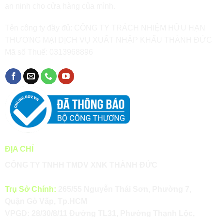
an ninh cho cửa hàng của mình.
Tên công ty đầy đủ: CÔNG TY TRÁCH NHIỆM HỮU HẠN
THƯƠNG MẠI DỊCH VỤ XUẤT NHẬP KHẨU THÀNH ĐỨC
Mã số Thuế: 0313968896
ĐỊA CHỈ
CÔNG TY TNHH TMDV XNK THÀNH ĐỨC
Trụ Sở Chính:
265/55 Nguyễn Thái Sơn, Phường 7,
Quận Gò Vấp, Tp.HCM
VPGD: 28/30/8/11 Đường TL31, Phường Thạnh Lộc,