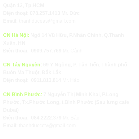
Quận 12, Tp.HCM
Điện thoại:
078.257.1413
Mr. Đức
Email:
t
hanhduceas@gmail.com
CN Hà Nội:
Ngõ 14 Vũ Hữu, P.Nhân Chính, Q.Thanh
Xuân, HN
Điện thoại:
0909.757.769
Mr. Cảnh
CN Tây Nguyên:
69 Y Ngông, P. Tân Tiến, Thành phố
Buôn Ma Thuột, Đắk Lắk
Điện thoại:
0911.813.814
Mr. Hảo
CN Bình Phước:
7 Nguyễn Thị Minh Khai, P.Long
Phước, Tx.Phước Long, t.Bình Phước (Sau lưng cafe
Dubai)
Điện thoại:
084.2222.379
Mr. Bảo
Email:
thanhduccctv@gmail.com