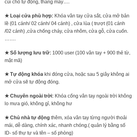
cùi chỏ tự động, thang máy….
★ Loại cửa phù hợp:
Khóa vân tay cửa sắt, cửa mở bản
lề (01 cánh/ 02 cánh/ 04 cánh) , cửa lùa ( trượt (01 cánh
/02 cánh) ,cửa chống cháy, cửa nhôm, cửa gỗ, cửa cuốn.
…….
★ Số lượng lưu trữ:
1000 user (100 vân tay + 900 thẻ từ,
mật mã)
★ Tự động khóa
khi đóng cửa, hoặc sau 5 giây không ai
mở cửa sẽ tự động đóng.
★ Chuyên ngoài trời:
Khóa cổng vân tay ngoài trời không
lo mưa gió, không gỉ, không hư
★ Chủ nhà tự động
thêm, xóa vân tay từng người thoải
mái, dễ dàng, chính xác, nhanh chóng.( quản lý bằng số
ID- số thự tự và tên – số phòng)