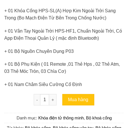
+ 01 Khóa Cổng HPS-SL(A) Hợp Kim Ngoài Trời Sang
Trọng (Bo Mạch Điện Từ Bên Trong Chống Nước)
+ 01 Vân Tay Ngoài Trời HPS-HF1, Chuẩn Ngoài Trời, Có
App Điện Thoại Quản Lý ( mặc định Bluetooth)
+ 01 Bộ Nguồn Chuyên Dụng P03
+ 01 Bộ Phụ Kiện ( 01 Remote ,01 Thẻ Hps , 02 Thẻ Atm,
03 Thẻ Móc Tròn, 03 Chìa Cơ)
+ 01 Nam Châm Siêu Cường Cố Định
Bộ khóa cổng vân tay HPS- SLPLUS ( HF1P3-Tuy
Mua hàng
Danh mục:
Khóa điện tử thông minh
,
Bộ khoá cổng
Từ khóa:
Bộ khóa cổng
,
Bộ khóa cổng vân tay
,
Bộ khóa cổng