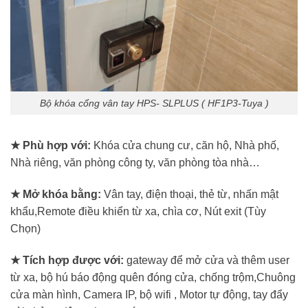
Bộ khóa cổng vân tay HPS- SLPLUS ( HF1P3-Tuya )
★ Phù hợp với:
Khóa cửa chung cư, căn hộ, Nhà phố,
Nhà riêng, văn phòng công ty, văn phòng tòa nhà…
★ Mở khóa bằng:
Vân tay, điện thoại, thẻ từ, nhấn mật
khẩu,Remote điều khiển từ xa, chìa cơ, Nút exit (Tùy
Chọn)
★ Tích hợp được với:
gateway để mở cửa và thêm user
từ xa, bộ hú báo động quên đóng cửa, chống trộm,Chuông
cửa màn hình, Camera IP, bộ wifi , Motor tự động, tay đẩy