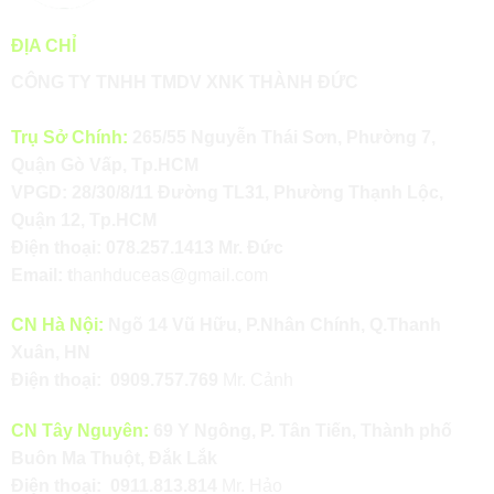
ĐỊA CHỈ
CÔNG TY TNHH TMDV XNK THÀNH ĐỨC
Trụ Sở Chính:
265/55 Nguyễn Thái Sơn, Phường 7,
Quận Gò Vấp, Tp.HCM
VPGD: 28/30/8/11 Đường TL31, Phường Thạnh Lộc,
Quận 12, Tp.HCM
Điện thoại:
078.257.1413
Mr. Đức
Email:
t
hanhduceas@gmail.com
CN Hà Nội:
Ngõ 14 Vũ Hữu, P.Nhân Chính, Q.Thanh
Xuân, HN
Điện thoại:
0909.757.769
Mr. Cảnh
CN Tây Nguyên:
69 Y Ngông, P. Tân Tiến, Thành phố
Buôn Ma Thuột, Đắk Lắk
Điện thoại:
0911.813.814
Mr. Hảo