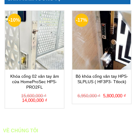
-10%
-17%
Khóa cổng 02 vân tay âm
Bộ khóa cổng vân tay HPS-
cửa HomeProSec HPS-
SLPLUS ( HF3P3- Ttlock)
PRO2FL
15,600,000
₫
6,950,000
₫
5,800,000
₫
14,000,000
₫
VỀ CHÚNG TÔI