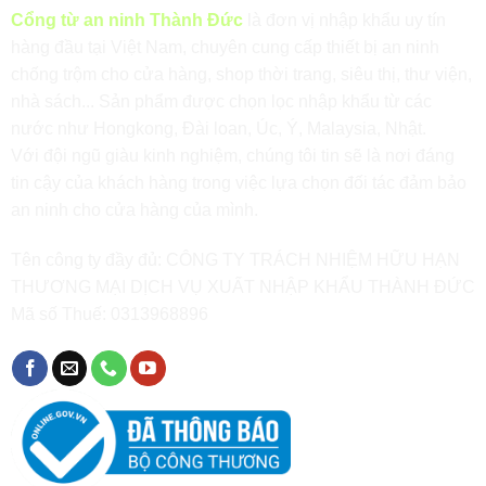
Cổng từ an ninh Thành Đức
là đơn vị nhập khẩu uy tín
hàng đầu tại Việt Nam, chuyên cung cấp thiết bị an ninh
chống trộm cho cửa hàng, shop thời trang, siêu thị, thư viện,
nhà sách... Sản phẩm được chọn lọc nhập khẩu từ các
nước như Hongkong, Đài loan, Úc, Ý, Malaysia, Nhật.
Với đội ngũ giàu kinh nghiệm, chúng tôi tin sẽ là nơi đáng
tin cậy của khách hàng trong việc lựa chọn đối tác đảm bảo
an ninh cho cửa hàng của mình.
Tên công ty đầy đủ: CÔNG TY TRÁCH NHIỆM HỮU HẠN
THƯƠNG MẠI DỊCH VỤ XUẤT NHẬP KHẨU THÀNH ĐỨC
Mã số Thuế: 0313968896