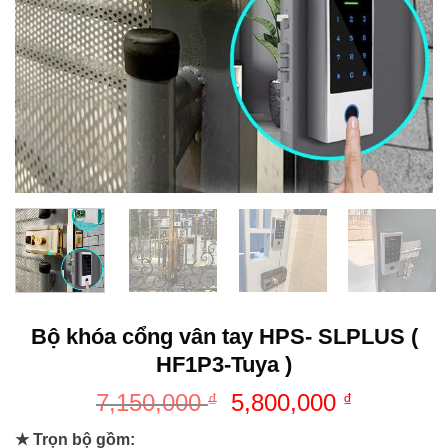
Bộ khóa cổng vân tay HPS- SLPLUS (
HF1P3-Tuya )
7,150,000
5,800,000
₫
₫
★ Trọn bộ gồm: