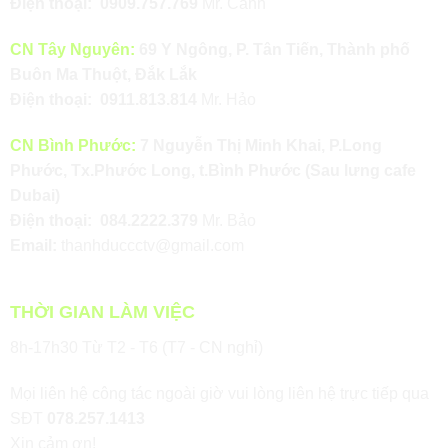
Điện thoại:
0909.757.769
Mr. Cảnh
CN Tây Nguyên:
69 Y Ngông, P. Tân Tiến, Thành phố
Buôn Ma Thuột, Đắk Lắk
Điện thoại:
0911.813.814
Mr. Hảo
CN Bình Phước:
7 Nguyễn Thị Minh Khai, P.Long
Phước, Tx.Phước Long, t.Bình Phước (Sau lưng cafe
Dubai)
Điện thoại:
084.2222.379
Mr. Bảo
Email:
thanhduccctv@gmail.com
THỜI GIAN LÀM VIỆC
8h-17h30 Từ T2 - T6 (T7 - CN nghỉ)
Mọi liên hệ công tác ngoài giờ vui lòng liên hệ trực tiếp qua
SĐT
078.257.1413
Xin cảm ơn!