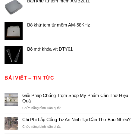
Bàn khử từ tem mềm AMB2011
Bộ khử tem từ mềm AM-58KHz
Bộ mở khóa vít DTY01
BÀI VIẾT – TIN TỨC
Giải Pháp Chống Trộm Shop Mỹ Phẩm Cần Thơ Hiệu
Quả
ở
Chức năng bình luận bị tắt
Giải
Pháp
Chi Phí Lắp Cổng Từ An Ninh Tại Cần Thơ Bao Nhiêu?
Chống
ở
Chức năng bình luận bị tắt
Trộm
Chi
Shop