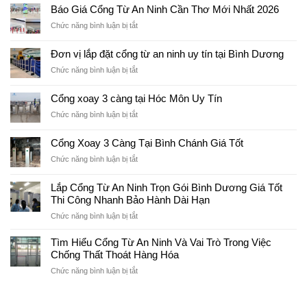
Phí
Báo Giá Cổng Từ An Ninh Cần Thơ Mới Nhất 2026
Mỹ
Lắp
Phẩm
ở
Chức năng bình luận bị tắt
Cổng
Cần
Báo
Từ
Thơ
Giá
An
Đơn vị lắp đặt cổng từ an ninh uy tín tại Bình Dương
Hiệu
Cổng
Ninh
Quả
ở
Chức năng bình luận bị tắt
Từ
Tại
Đơn
An
Cần
vị
Ninh
Cổng xoay 3 càng tại Hóc Môn Uy Tín
Thơ
lắp
Cần
Bao
ở
Chức năng bình luận bị tắt
đặt
Thơ
Nhiêu?
Cổng
cổng
Mới
xoay
từ
Cổng Xoay 3 Càng Tại Bình Chánh Giá Tốt
Nhất
3
an
2026
ở
Chức năng bình luận bị tắt
càng
ninh
Cổng
tại
uy
Xoay
Hóc
Lắp Cổng Từ An Ninh Trọn Gói Bình Dương Giá Tốt
tín
3
Môn
tại
Thi Công Nhanh Bảo Hành Dài Hạn
Càng
Uy
Bình
ở
Chức năng bình luận bị tắt
Tại
Tín
Dương
Lắp
Bình
Cổng
Chánh
Tìm Hiểu Cổng Từ An Ninh Và Vai Trò Trong Việc
Từ
Giá
Chống Thất Thoát Hàng Hóa
An
Tốt
ở
Chức năng bình luận bị tắt
Ninh
Tìm
Trọn
Hiểu
Gói
Cổng