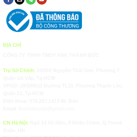
ĐỊA CHỈ
CÔNG TY TNHH TMDV XNK THÀNH ĐỨC
Trụ Sở Chính:
265/55 Nguyễn Thái Sơn, Phường 7,
Quận Gò Vấp, Tp.HCM
VPGD: 28/30/8/11 Đường TL31, Phường Thạnh Lộc,
Quận 12, Tp.HCM
Điện thoại:
078.257.1413
Mr. Đức
Email:
t
hanhduceas@gmail.com
CN Hà Nội:
Ngõ 14 Vũ Hữu, P.Nhân Chính, Q.Thanh
Xuân, HN