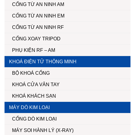
CỔNG TỪ AN NINH AM
CỔNG TỪ AN NINH EM
CỔNG TỪ AN NINH RF
CỔNG XOAY TRIPOD
PHỤ KIỆN RF – AM
KHOÁ ĐIỆN TỬ THÔNG MINH
BỘ KHOÁ CỔNG
KHOÁ CỬA VÂN TAY
KHOÁ KHÁCH SẠN
MÁY DÒ KIM LOẠI
CỔNG DÒ KIM LOẠI
MÁY SOI HÀNH LÝ (X-RAY)