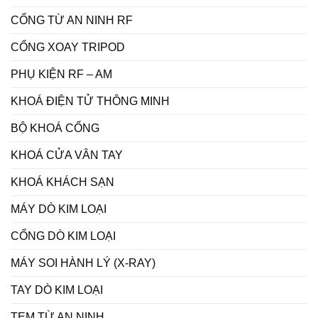
CỔNG TỪ AN NINH RF
CỔNG XOAY TRIPOD
PHỤ KIỆN RF – AM
KHOÁ ĐIỆN TỬ THÔNG MINH
BỘ KHOÁ CỔNG
KHOÁ CỬA VÂN TAY
KHOÁ KHÁCH SẠN
MÁY DÒ KIM LOẠI
CỔNG DÒ KIM LOẠI
MÁY SOI HÀNH LÝ (X-RAY)
TAY DÒ KIM LOẠI
TEM TỪ AN NINH