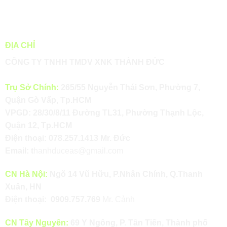
ĐỊA CHỈ
CÔNG TY TNHH TMDV XNK THÀNH ĐỨC
Trụ Sở Chính:
265/55 Nguyễn Thái Sơn, Phường 7,
Quận Gò Vấp, Tp.HCM
VPGD: 28/30/8/11 Đường TL31, Phường Thạnh Lộc,
Quận 12, Tp.HCM
Điện thoại:
078.257.1413
Mr. Đức
Email:
t
hanhduceas@gmail.com
CN Hà Nội:
Ngõ 14 Vũ Hữu, P.Nhân Chính, Q.Thanh
Xuân, HN
Điện thoại:
0909.757.769
Mr. Cảnh
CN Tây Nguyên:
69 Y Ngông, P. Tân Tiến, Thành phố