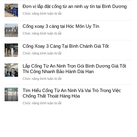
Thơ
Giá
An
Đơn vị lắp đặt cổng từ an ninh uy tín tại Bình Dương
Hiệu
Cổng
Ninh
Quả
ở
Chức năng bình luận bị tắt
Từ
Tại
Đơn
An
Cần
vị
Ninh
Cổng xoay 3 càng tại Hóc Môn Uy Tín
Thơ
lắp
Cần
Bao
ở
Chức năng bình luận bị tắt
đặt
Thơ
Nhiêu?
Cổng
cổng
Mới
xoay
từ
Cổng Xoay 3 Càng Tại Bình Chánh Giá Tốt
Nhất
3
an
2026
ở
Chức năng bình luận bị tắt
càng
ninh
Cổng
tại
uy
Xoay
Hóc
Lắp Cổng Từ An Ninh Trọn Gói Bình Dương Giá Tốt
tín
3
Môn
tại
Thi Công Nhanh Bảo Hành Dài Hạn
Càng
Uy
Bình
ở
Chức năng bình luận bị tắt
Tại
Tín
Dương
Lắp
Bình
Cổng
Chánh
Tìm Hiểu Cổng Từ An Ninh Và Vai Trò Trong Việc
Từ
Giá
Chống Thất Thoát Hàng Hóa
An
Tốt
ở
Chức năng bình luận bị tắt
Ninh
Tìm
Trọn
Hiểu
Gói
Cổng
Bình
Từ
Dương
An
Giá
Ninh
Tốt