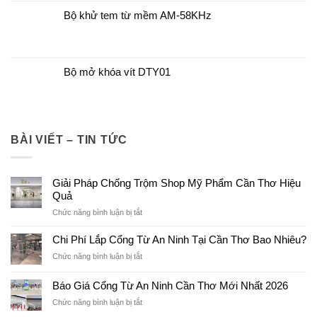
Bộ khử tem từ mềm AM-58KHz
Bộ mở khóa vít DTY01
BÀI VIẾT – TIN TỨC
Giải Pháp Chống Trộm Shop Mỹ Phẩm Cần Thơ Hiệu
Quả
ở
Chức năng bình luận bị tắt
Giải
Pháp
Chi Phí Lắp Cổng Từ An Ninh Tại Cần Thơ Bao Nhiêu?
Chống
ở
Chức năng bình luận bị tắt
Trộm
Chi
Shop
Phí
Báo Giá Cổng Từ An Ninh Cần Thơ Mới Nhất 2026
Mỹ
Lắp
Phẩm
ở
Chức năng bình luận bị tắt
Cổng
Cần
Báo
Từ