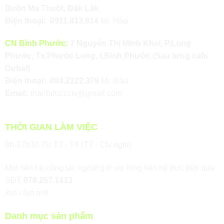
Buôn Ma Thuột, Đắk Lắk
Điện thoại:
0911.813.814
Mr. Hảo
CN Bình Phước:
7 Nguyễn Thị Minh Khai, P.Long
Phước, Tx.Phước Long, t.Bình Phước (Sau lưng cafe
Dubai)
Điện thoại:
084.2222.379
Mr. Bảo
Email:
thanhduccctv@gmail.com
THỜI GIAN LÀM VIỆC
8h-17h30 Từ T2 - T6 (T7 - CN nghỉ)
Mọi liên hệ công tác ngoài giờ vui lòng liên hệ trực tiếp qua
SĐT
078.257.1413
Xin cảm ơn!
Danh mục sản phẩm