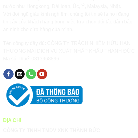
Hóa
nước như Hongkong, Đài loan, Úc, Ý, Malaysia, Nhật.
Với đội ngũ giàu kinh nghiệm, chúng tôi tin sẽ là nơi đáng
tin cậy của khách hàng trong việc lựa chọn đối tác đảm bảo
an ninh cho cửa hàng của mình.
Tên công ty đầy đủ: CÔNG TY TRÁCH NHIỆM HỮU HẠN
THƯƠNG MẠI DỊCH VỤ XUẤT NHẬP KHẨU THÀNH ĐỨC
Mã số Thuế: 0313968896
ĐỊA CHỈ
CÔNG TY TNHH TMDV XNK THÀNH ĐỨC