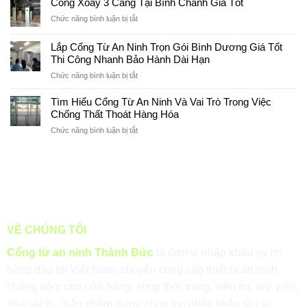
Cổng Xoay 3 Càng Tại Bình Chánh Giá Tốt
Nhất
3
an
2026
ở
Chức năng bình luận bị tắt
càng
ninh
Cổng
tại
uy
Xoay
Hóc
Lắp Cổng Từ An Ninh Trọn Gói Bình Dương Giá Tốt
tín
3
Môn
tại
Thi Công Nhanh Bảo Hành Dài Hạn
Càng
Uy
Bình
ở
Chức năng bình luận bị tắt
Tại
Tín
Dương
Lắp
Bình
Cổng
Chánh
Tìm Hiểu Cổng Từ An Ninh Và Vai Trò Trong Việc
Từ
Giá
Chống Thất Thoát Hàng Hóa
An
Tốt
ở
Chức năng bình luận bị tắt
Ninh
Tìm
Trọn
Hiểu
Gói
Cổng
Bình
Từ
Dương
An
Giá
Ninh
Tốt
Và
Thi
Vai
Công
VỀ CHÚNG TÔI
Trò
Nhanh
Trong
Bảo
Cổng từ an ninh Thành Đức
là đơn vị nhập khẩu uy tín
Việc
Hành
hàng đầu tại Việt Nam, chuyên cung cấp thiết bị an ninh
Chống
Dài
Thất
Hạn
chống trộm cho cửa hàng, shop thời trang, siêu thị, thư viện,
Thoát
nhà sách... Sản phẩm được chọn lọc nhập khẩu từ các
Hàng