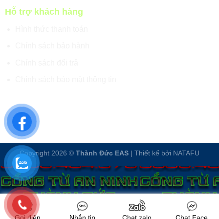
Hỗ trợ khách hàng
Hình thức thanh toán
Chính sách bảo hành
Chính sách đổi trả
Chính sách bảo mật thông tin
Copyright 2026 ©
Thành Đức EAS
| Thiết kế bởi
NATAFU
Gọi điện
Nhắn tin
Chat zalo
Chat Face