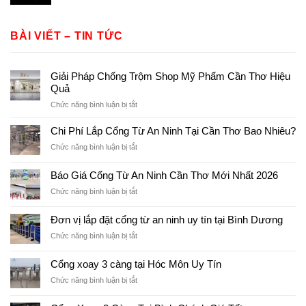
BÀI VIẾT – TIN TỨC
Giải Pháp Chống Trộm Shop Mỹ Phẩm Cần Thơ Hiệu
Quả
ở
Chức năng bình luận bị tắt
Giải
Pháp
Chi Phí Lắp Cổng Từ An Ninh Tại Cần Thơ Bao Nhiêu?
Chống
ở
Chức năng bình luận bị tắt
Trộm
Chi
Shop
Phí
Báo Giá Cổng Từ An Ninh Cần Thơ Mới Nhất 2026
Mỹ
Lắp
Phẩm
ở
Chức năng bình luận bị tắt
Cổng
Cần
Báo
Từ
Thơ
Giá
An
Đơn vị lắp đặt cổng từ an ninh uy tín tại Bình Dương
Hiệu
Cổng
Ninh
Quả
ở
Chức năng bình luận bị tắt
Từ
Tại
Đơn
An
Cần
vị
Ninh
Cổng xoay 3 càng tại Hóc Môn Uy Tín
Thơ
lắp
Cần
Bao
ở
Chức năng bình luận bị tắt
đặt
Thơ
Nhiêu?
Cổng
cổng
Mới
xoay
từ