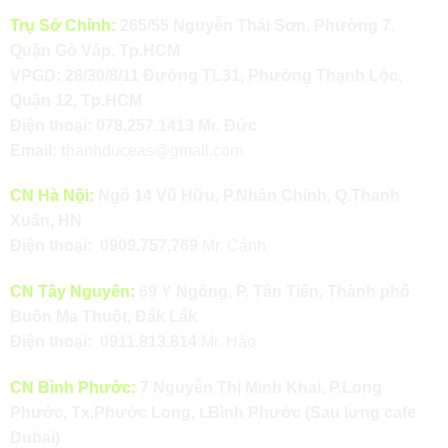
Trụ Sở Chính:
265/55 Nguyễn Thái Sơn, Phường 7,
Quận Gò Vấp, Tp.HCM
VPGD: 28/30/8/11 Đường TL31, Phường Thạnh Lộc,
Quận 12, Tp.HCM
Điện thoại:
078.257.1413
Mr. Đức
Email:
t
hanhduceas@gmail.com
CN Hà Nội:
Ngõ 14 Vũ Hữu, P.Nhân Chính, Q.Thanh
Xuân, HN
Điện thoại:
0909.757.769
Mr. Cảnh
CN Tây Nguyên:
69 Y Ngông, P. Tân Tiến, Thành phố
Buôn Ma Thuột, Đắk Lắk
Điện thoại:
0911.813.814
Mr. Hảo
CN Bình Phước:
7 Nguyễn Thị Minh Khai, P.Long
Phước, Tx.Phước Long, t.Bình Phước (Sau lưng cafe
Dubai)