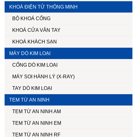
KHOÁ ĐIỆN TỬ THÔNG MINH
BỘ KHOÁ CỔNG
KHOÁ CỬA VÂN TAY
KHOÁ KHÁCH SẠN
MÁY DÒ KIM LOẠI
CỔNG DÒ KIM LOẠI
MÁY SOI HÀNH LÝ (X-RAY)
TAY DÒ KIM LOẠI
TEM TỪ AN NINH
TEM TỪ AN NINH AM
TEM TỪ AN NINH EM
TEM TỪ AN NINH RF