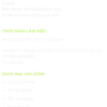
Dubai)
Điện thoại:
084.2222.379
Mr. Bảo
Email:
thanhduccctv@gmail.com
THỜI GIAN LÀM VIỆC
8h-17h30 Từ T2 - T6 (T7 - CN nghỉ)
Mọi liên hệ công tác ngoài giờ vui lòng liên hệ trực tiếp qua
SĐT
078.257.1413
Xin cảm ơn!
Danh mục sản phẩm
Cổng từ an ninh
Tem từ an ninh
Máy dò kim loại