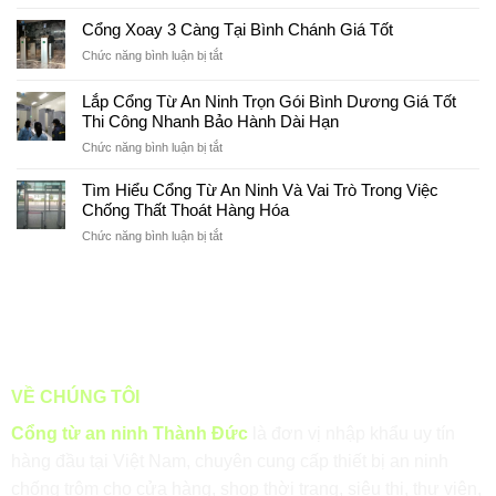
Cổng
cổng
Mới
xoay
từ
Cổng Xoay 3 Càng Tại Bình Chánh Giá Tốt
Nhất
3
an
2026
ở
Chức năng bình luận bị tắt
càng
ninh
Cổng
tại
uy
Xoay
Hóc
Lắp Cổng Từ An Ninh Trọn Gói Bình Dương Giá Tốt
tín
3
Môn
tại
Thi Công Nhanh Bảo Hành Dài Hạn
Càng
Uy
Bình
ở
Chức năng bình luận bị tắt
Tại
Tín
Dương
Lắp
Bình
Cổng
Chánh
Tìm Hiểu Cổng Từ An Ninh Và Vai Trò Trong Việc
Từ
Giá
Chống Thất Thoát Hàng Hóa
An
Tốt
ở
Chức năng bình luận bị tắt
Ninh
Tìm
Trọn
Hiểu
Gói
Cổng
Bình
Từ
Dương
An
Giá
Ninh
Tốt
Và
Thi
Vai
Công
VỀ CHÚNG TÔI
Trò
Nhanh
Trong
Bảo
Cổng từ an ninh Thành Đức
là đơn vị nhập khẩu uy tín
Việc
Hành
hàng đầu tại Việt Nam, chuyên cung cấp thiết bị an ninh
Chống
Dài
Thất
Hạn
chống trộm cho cửa hàng, shop thời trang, siêu thị, thư viện,