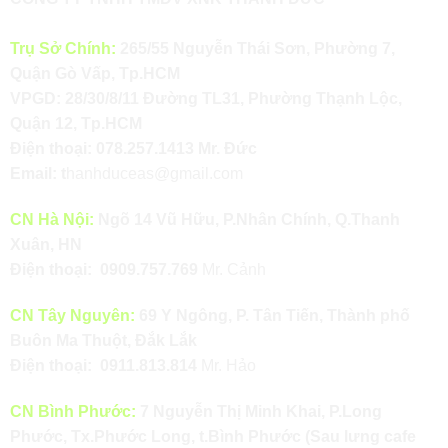
Trụ Sở Chính:
265/55 Nguyễn Thái Sơn, Phường 7,
Quận Gò Vấp, Tp.HCM
VPGD: 28/30/8/11 Đường TL31, Phường Thạnh Lộc,
Quận 12, Tp.HCM
Điện thoại:
078.257.1413
Mr. Đức
Email:
t
hanhduceas@gmail.com
CN Hà Nội:
Ngõ 14 Vũ Hữu, P.Nhân Chính, Q.Thanh
Xuân, HN
Điện thoại:
0909.757.769
Mr. Cảnh
CN Tây Nguyên:
69 Y Ngông, P. Tân Tiến, Thành phố
Buôn Ma Thuột, Đắk Lắk
Điện thoại:
0911.813.814
Mr. Hảo
CN Bình Phước:
7 Nguyễn Thị Minh Khai, P.Long
Phước, Tx.Phước Long, t.Bình Phước (Sau lưng cafe