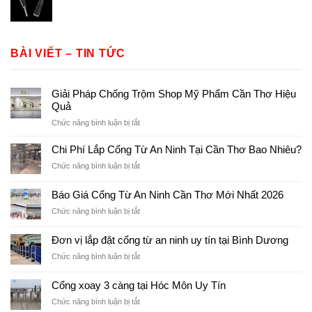
BÀI VIẾT – TIN TỨC
Giải Pháp Chống Trộm Shop Mỹ Phẩm Cần Thơ Hiệu
Quả
ở
Chức năng bình luận bị tắt
Giải
Pháp
Chi Phí Lắp Cổng Từ An Ninh Tại Cần Thơ Bao Nhiêu?
Chống
ở
Chức năng bình luận bị tắt
Trộm
Chi
Shop
Phí
Báo Giá Cổng Từ An Ninh Cần Thơ Mới Nhất 2026
Mỹ
Lắp
Phẩm
ở
Chức năng bình luận bị tắt
Cổng
Cần
Báo
Từ
Thơ
Giá
An
Đơn vị lắp đặt cổng từ an ninh uy tín tại Bình Dương
Hiệu
Cổng
Ninh
Quả
ở
Chức năng bình luận bị tắt
Từ
Tại
Đơn
An
Cần
vị
Ninh
Cổng xoay 3 càng tại Hóc Môn Uy Tín
Thơ
lắp
Cần
Bao
ở
Chức năng bình luận bị tắt
đặt
Thơ
Nhiêu?