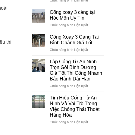
Chức năng bình luận bị tắt
Ninh
Nhiêu?
Đơn
Cần
hoải
vị
Thơ
Cổng xoay 3 càng tại
lắp
Mới
Hóc Môn Uy Tín
đặt
Nhất
ở
Chức năng bình luận bị tắt
cổng
2026
Cổng
từ
xoay
an
Cổng Xoay 3 Càng Tại
3
ninh
êu thị
Bình Chánh Giá Tốt
càng
uy
ở
Chức năng bình luận bị tắt
tại
tín
Cổng
Hóc
tại
Xoay
Môn
Lắp Cổng Từ An Ninh
Bình
3
Uy
Trọn Gói Bình Dương
Dương
Càng
Tín
Giá Tốt Thi Công Nhanh
Tại
Bảo Hành Dài Hạn
Bình
Chánh
ở
Chức năng bình luận bị tắt
Giá
Lắp
Tốt
Cổng
Tìm Hiểu Cổng Từ An
Từ
Ninh Và Vai Trò Trong
An
Việc Chống Thất Thoát
Ninh
Hàng Hóa
Trọn
Gói
ở
Chức năng bình luận bị tắt
Bình
Tìm
Dương
Hiểu