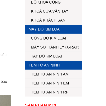
BỘ KHOÁ CỔNG
KHOÁ CỬA VÂN TAY
KHOÁ KHÁCH SẠN
MÁY DÒ KIM LOẠI
CỔNG DÒ KIM LOẠI
MÁY SOI HÀNH LÝ (X-RAY)
siêu
TAY DÒ KIM LOẠI
TEM TỪ AN NINH
TEM TỪ AN NINH AM
ó báo
TEM TỪ AN NINH EM
TEM TỪ AN NINH RF
SẢN PHẨM MỚI