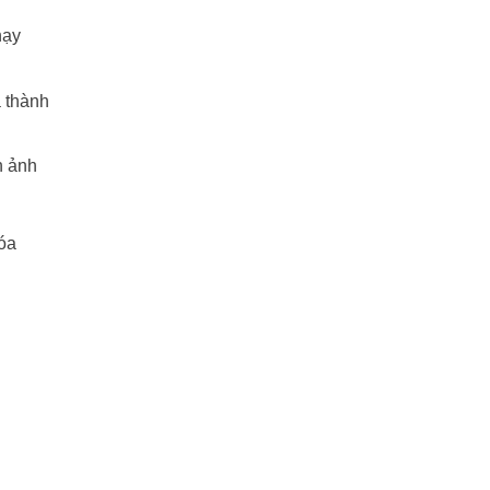
hạy
á thành
h ảnh
hóa