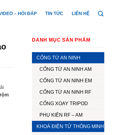
VIDEO – HỎI ĐÁP
TIN TỨC
LIÊN HỆ
DANH MỤC SẢN PHẨM
ao
CỔNG TỪ AN NINH
CỔNG TỪ AN NINH AM
CỔNG TỪ AN NINH EM
ải
CỔNG TỪ AN NINH RF
trộm
CỔNG XOAY TRIPOD
PHỤ KIỆN RF – AM
KHOÁ ĐIỆN TỬ THÔNG MINH